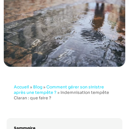
Accueil
»
Blog
»
Comment gérer son sinistre
après une tempête ?
»
Indemnisation tempête
Ciaran : que faire ?
Sommaire