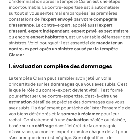
d’indemnisation après la tempête Ciaran est une étape
incontournable. La contre-expertise est à automatiser
surtout si vous sentez mal embarquées les premières
constations de l’
expert envoyé par votre compagnie
d’assurance
. Le contre-expert, appelé aussi
expert
d’assuré
,
expert indépendant
,
expert privé
,
expert sinistre
ou encore
expert habitation
, est un véritable défenseur des
sinistrés. Voici pourquoi il est essentiel de
mandater un
contre-expert après un sinistre causé par la tempête
Ciaran
:
1.
Évaluation complète des dommages
La tempête Ciaran peut sembler avoir jeté un voile
d’incertitude sur les
dommages
que vous avez subis. C’est
là que le rôle du contre-expert devient vital. Il est formé
pour effectuer une contre-expertise, c’est-à-dire une
estimation
détaillée et précise des dommages que vous
avez subis. Il a également pour tâche de lister l’ensemble de
vos biens détériorés et la
somme à réclamer
pour leur
rachat. Contrairement à une
évaluation
bâclée ou biaisée,
basée sur un
chiffrage
dans l’intérêt de la compagnie
d’assurance, un contre-expert examine chaque détail pour
s’assurer que rien n’est négligé. Son objectif est de