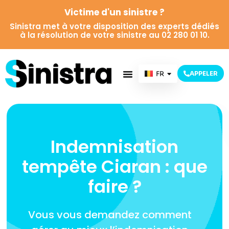
Victime d'un sinistre ?
Sinistra met à votre disposition des experts dédiés
à la résolution de votre sinistre au 02 280 01 10.
FR
APPELER
NL
Indemnisation
tempête Ciaran : que
faire ?
Vous vous demandez comment