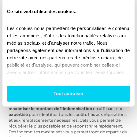
stressants. En cas de
désaccord avec son assureur
, il est
impératif d’éviter un
conflit d’assurance
interminable. Ils
Ce site web utilise des cookies.
peuvent prolonger inutilement la période de
rétablissement.
Avoir recours à un contre-expert
est donc
la meilleure
solution
. Il joue un rôle clé en fournissant une
Les cookies nous permettent de personnaliser le contenu 
évaluation indépendante et objective
, ce qui réduit les
et les annonces, d'offrir des fonctionnalités relatives aux 
risques de litige inutile. Tel un
avocat en assurance
, il peut
médias sociaux et d'analyser notre trafic. Nous 
également aider à
résoudre
rapidement les
différends
qui
peuvent surgir au cours du
processus d’indemnisation
.
partageons également des informations sur l'utilisation de 
notre site avec nos partenaires de médias sociaux, de 
publicité et d'analyse, qui peuvent combiner celles-ci 
avec d'autres informations que vous leur avez fournies 
4.
Maximisation de l’indemnisation
ou qu'ils ont collectées lors de votre utilisation de leurs 
La tempête Ciaran a pu causer des
détériorations
services.
importantes à votre
maison
,
appartement
ou
commerce
,
Tout autoriser
mais cela ne signifie pas que vous devez vous contenter
d’une indemnisation minimale. Un contre-expert travaille à
maximiser le montant de l’indemnisation
en utilisant son
expertise
pour identifier tous les coûts liés aux réparations
et aux remplacements nécessaires. Cela vous permet de
récupérer le plus possible et de reconstruire rapidement.
Des indemnités maximisés vous permettront de repartir du