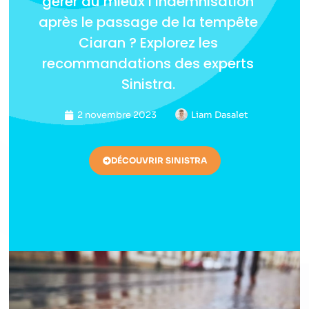
gérer au mieux l’indemnisation
après le passage de la tempête
Ciaran ? Explorez les
recommandations des experts
Sinistra.
2 novembre 2023
Liam Dasalet
DÉCOUVRIR SINISTRA