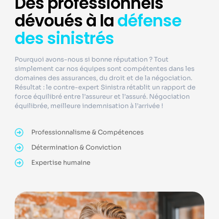
Des professionnels
dévoués à la
défense
des sinistrés
Pourquoi avons-nous si bonne réputation ? Tout
simplement car nos équipes sont compétentes dans les
domaines des assurances, du droit et de la négociation.
Résultat : le contre-expert Sinistra rétablit un rapport de
force équilibré entre l’assureur et l’assuré. Négociation
équilibrée, meilleure indemnisation à l’arrivée !
Professionnalisme & Compétences
Détermination & Conviction
Expertise humaine