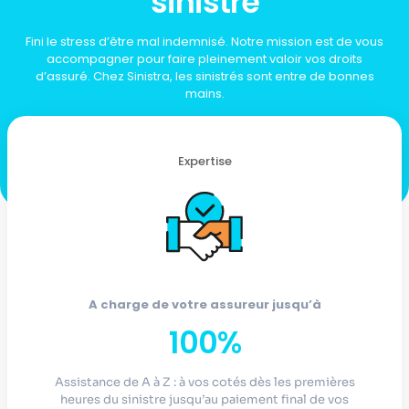
sinistre
Fini le stress d’être mal indemnisé. Notre mission est de vous
accompagner pour faire pleinement valoir vos droits
d’assuré. Chez Sinistra, les sinistrés sont entre de bonnes
mains.
Expertise
A charge de votre assureur jusqu’à
100%
Assistance de A à Z : à vos cotés dès les premières
heures du sinistre jusqu’au paiement final de vos