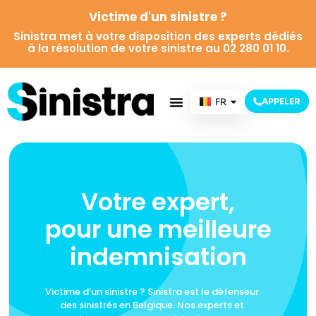
Victime d'un sinistre ?
Sinistra met à votre disposition des experts dédiés
à la résolution de votre sinistre au 02 280 01 10.
FR
APPELER
NL
Votre expert,
pour une meilleure
indemnisation
Victime d’un sinistre ? Sinistra est le défenseur
des sinistrés en Belgique. Nos experts et