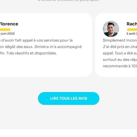
Rachid





5 août 2021
ces pour la
Simplement incontournable ! Je ne ferais plus j
m’a accompagné
J’ai été pris en charge sérieusement dès mon p
s.
appel. Tout a été super rapide. J’ai été conseillé p
surtout eu des réponses claires et un support fia
recommande à 100%.
LIRE TOUS LES AVIS