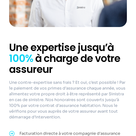
Une expertise jusqu’à
100%
à charge de votre
assureur
Une contre-expertise sans frais ? Et oui, c’est possible ! Par
le paiement de vos primes d’assurance chaque année, vous
alimentez votre propre droit à être représenté par Sinistra
en cas de sinistre. Nos honoraires sont couverts jusqu’à
100% par votre contrat d’assurance habitation. Nous le
vérifions pour vous auprès de votre assureur avant tout
démarrage d’intervention.
Facturation directe à votre compagnie d'assurance