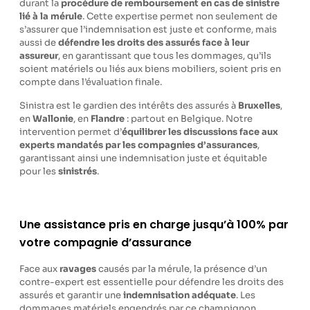
durant la
procédure de remboursement en cas de sinistre
lié à la mérule
. Cette expertise permet non seulement de
s’assurer que l’indemnisation est juste et conforme, mais
aussi de
défendre les droits des assurés face à leur
assureur
, en garantissant que tous les dommages, qu’ils
soient matériels ou liés aux biens mobiliers, soient pris en
compte dans l’évaluation finale.
Sinistra est le gardien des intérêts des assurés à
Bruxelles
,
en
Wallonie
, en
Flandre
: partout en Belgique. Notre
intervention permet d’
équilibrer les discussions
face aux
experts mandatés par les compagnies d’assurances
,
garantissant ainsi une indemnisation juste et équitable
pour les
sinistrés
.
Une assistance pris en charge jusqu’à 100% par
votre compagnie d’assurance
Face aux
ravages
causés par la mérule, la présence d’un
contre-expert est essentielle pour défendre les droits des
assurés et garantir une
indemnisation adéquate
. Les
dommages matériels engendrés par ce champignon