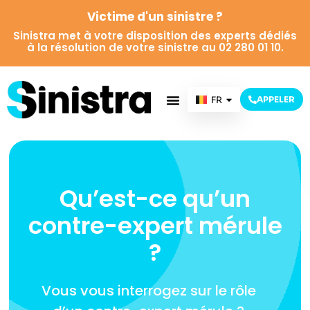
Victime d'un sinistre ?
Sinistra met à votre disposition des experts dédiés
à la résolution de votre sinistre au 02 280 01 10.
FR
APPELER
NL
Qu’est-ce qu’un
contre-expert mérule
?
Vous vous interrogez sur le rôle