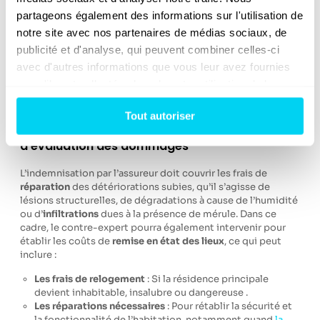
vétusté.
partageons également des informations sur l'utilisation de 
La valeur à neuf
: Pour estimer correctement la valeur
des biens au moment du sinistre.
notre site avec nos partenaires de médias sociaux, de 
Les droits complémentaires
: Pour faire appliquer vos
publicité et d'analyse, qui peuvent combiner celles-ci 
droits de nettoyage, de désinfection, de déblaiement,
avec d'autres informations que vous leur avez fournies 
etc.
ou qu'ils ont collectées lors de votre utilisation de leurs 
services.
Tout autoriser
Contre-expert mérule : votre allié dans
d’évaluation des dommages
L’indemnisation par l’assureur doit couvrir les frais de
réparation
des détériorations subies, qu’il s’agisse de
lésions structurelles, de dégradations à cause de l’humidité
ou d’
infiltrations
dues à la présence de mérule. Dans ce
cadre, le contre-expert pourra également intervenir pour
établir les coûts de
remise en état des lieux
, ce qui peut
inclure :
Les frais de relogement
: Si la résidence principale
devient inhabitable, insalubre ou dangereuse .
Les réparations nécessaires
: Pour rétablir la sécurité et
la fonctionnalité de l’habitation, notamment quand
la