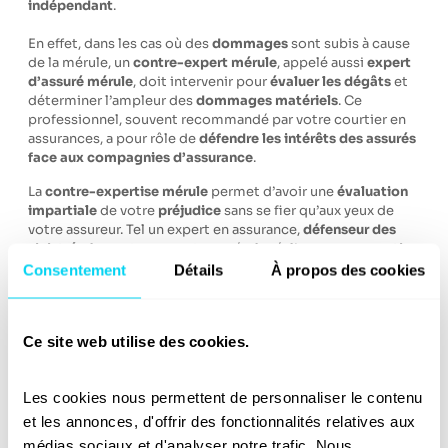
indépendant
.
En effet, dans les cas où des
dommages
sont subis à cause
de la mérule, un
contre-expert mérule
, appelé aussi
expert
d’assuré mérule
, doit intervenir pour
évaluer les dégâts
et
déterminer l’ampleur des
dommages matériels
. Ce
professionnel, souvent recommandé par votre courtier en
assurances, a pour rôle de
défendre les intérêts des assurés
face aux compagnies d’assurance
.
La
contre-expertise mérule
permet d’avoir une
évaluation
impartiale
de votre
préjudice
sans se fier qu’aux yeux de
votre assureur. Tel un expert en assurance,
défenseur des
sinistrés
, le contre-expert en mérule réalisera une
expertise
mérule de manière neutre. L’assuré s’assure donc un juste
Consentement
Détails
À propos des cookies
chiffrage
de ses
dégâts
.
Le
contre-expert
est un acteur clé dans le
processus
d’indemnisation.
Son objectif est aussi de vérifier que la
Ce site web utilise des cookies.
décision d’indemnisation prise par l’assureur est correcte,
surtout en ce qui concerne :
Les cookies nous permettent de personnaliser le contenu 
La vétusté des biens endommagés
: Afin de vérifier si
et les annonces, d'offrir des fonctionnalités relatives aux 
l’assureur applique correctement les déductions pour
médias sociaux et d'analyser notre trafic. Nous 