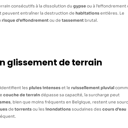
rrain consécutifs à la dissolution du
gypse
ou à l’effondrement
t peuvent entraîner la destruction de
habitations
entières. Le
u
risque d’effondrement
ou de
tassement
brutal.
n glissement de terrain
identifient les
pluies intenses
et le
ruissellement pluvial
comm
ne
couche de terrain
dépasse sa capacité, la surcharge peut
ismes
, bien que moins fréquents en Belgique, restent une sour
rues
de
torrents
ou les
inondations
soudaines des
cours d’eau
fréquent.