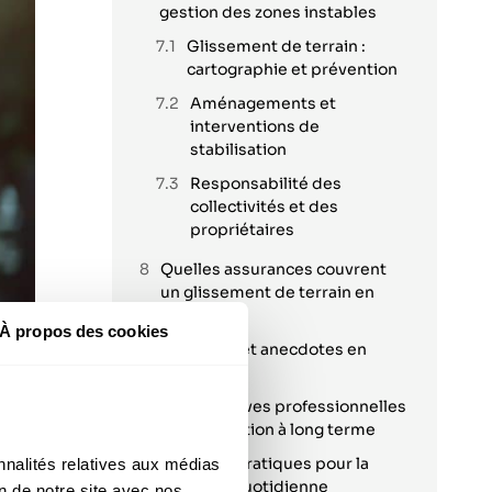
gestion des zones instables
Glissement de terrain :
cartographie et prévention
Aménagements et
interventions de
stabilisation
Responsabilité des
collectivités et des
propriétaires
Quelles assurances couvrent
un glissement de terrain en
Belgique ?
À propos des cookies
Exemples et anecdotes en
Belgique
Perspectives professionnelles
et prévention à long terme
Conseils pratiques pour la
nalités relatives aux médias 
sécurité quotidienne
n de notre site avec nos 