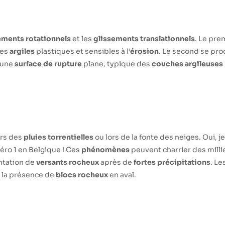
ements rotationnels
et les
glissements translationnels
. Le pre
les
argiles
plastiques et sensibles à l’
érosion
. Le second se pro
 une
surface de rupture
plane, typique des
couches argileuses
ors des
pluies torrentielles
ou lors de la fonte des neiges. Oui, j
méro 1 en Belgique ! Ces
phénomènes
peuvent charrier des milli
ntation de
versants rocheux
après de
fortes précipitations
. Le
à la présence de
blocs rocheux
en aval.