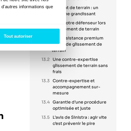
 d'autres informations que 
Glissement de terrain : un
phénomène grandissant
Sinistra : votre défenseur lors
d’un glissement de terrain
Tout autoriser
Une assistance premium
en cas de glissement de
,
terrain
Une contre-expertise
glissement de terrain sans
frais
Contre-expertise et
accompagnement sur-
mesure
Garantie d’une procédure
optimisée et juste
n
L’avis de Sinistra : agir vite
c’est prévenir le pire