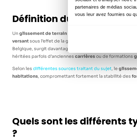
partenaires de médias sociaux
vous leur avez fournies ou qu'
Définition du glissement d
Un
glissement de terrain
désigne le déplacement brutal 
versant
sous l’effet de la gravité. Chez Sinistra, nous c
Belgique, surgit davantage sur les
pentes
instables, les
t
héritées parfois d’anciennes
carrières
ou de formations
g
Selon les
différentes sources traitant du sujet
, le
glissem
habitations
, compromettant fortement la stabilité des
fo
Quels sont les différents 
?