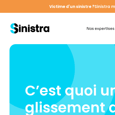
Victime d'un sinistre ?
Sinistra m
Nos expertises
C’est quoi u
glissement d