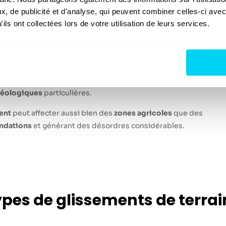
, de publicité et d'analyse, qui peuvent combiner celles-ci avec
ils ont collectées lors de votre utilisation de leurs services.
e terrain
ou lent d’une masse de
sols
, de
roches
ou de
boue
le long d’un
onstatons que ce phénomène, véritable
risque naturel
majeur en
alus
abrupts ou les terrains où des
cavités souterraines
existent
éologiques
particulières.
ent
peut affecter aussi bien des
zones agricoles
que des
ndations
et générant des désordres considérables.
types de glissements de terrai