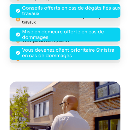
Conseils offerts en cas de dégâts liés aux
travaux
Aucune aide pour la récolte des preuves pendant
travaux
Mise en demeure offerte en cas de
dommages
Vous gérez seul la plainte
Vous devenez client prioritaire Sinistra
en cas de dommages
Aucune défense de vos droits et de vos intérets