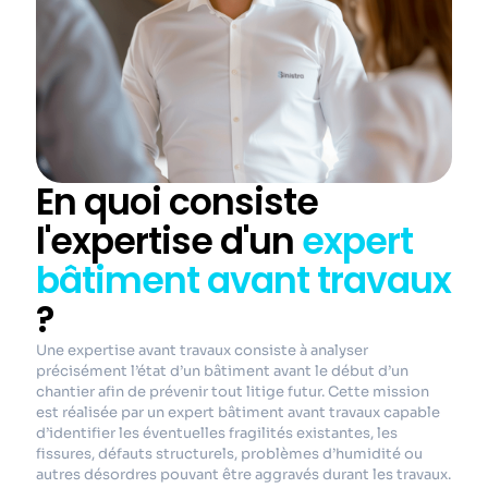
En quoi consiste
l'expertise d'un
expert
bâtiment avant travaux
?
Une expertise avant travaux consiste à analyser
précisément l’état d’un bâtiment avant le début d’un
chantier afin de prévenir tout litige futur. Cette mission
est réalisée par un expert bâtiment avant travaux capable
d’identifier les éventuelles fragilités existantes, les
fissures, défauts structurels, problèmes d’humidité ou
autres désordres pouvant être aggravés durant les travaux.