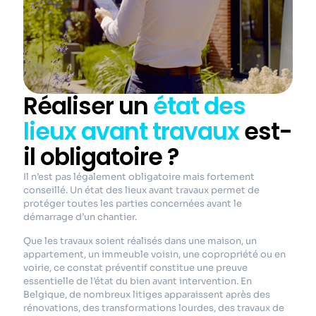
Réaliser un
état des
lieux avant travaux
est-
il obligatoire ?
Il n’est pas légalement obligatoire mais fortement
conseillé. Un état des lieux avant travaux permet de
protéger toutes les parties concernées avant le
démarrage d’un chantier.
Que les travaux soient réalisés dans une maison, un
appartement, un immeuble voisin, une copropriété ou en
voirie, ce constat préventif constitue une preuve
essentielle de l’état du bien avant intervention. En
Belgique, de nombreux litiges apparaissent après des
rénovations, des transformations lourdes, des travaux de