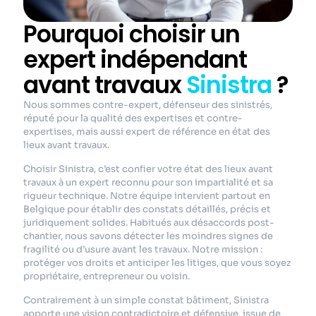
Pourquoi choisir un
expert indépendant
avant travaux
Sinistra
?
Nous sommes contre-expert, défenseur des sinistrés,
réputé pour la qualité des expertises et contre-
expertises, mais aussi expert de référence en état des
lieux avant travaux.
Choisir Sinistra, c’est confier votre état des lieux avant
travaux à un expert reconnu pour son impartialité et sa
rigueur technique. Notre équipe intervient partout en
Belgique pour établir des constats détaillés, précis et
juridiquement solides. Habitués aux désaccords post-
chantier, nous savons détecter les moindres signes de
fragilité ou d’usure avant les travaux.
Notre mission :
protéger vos droits et anticiper les litiges, que vous soyez
propriétaire, entrepreneur ou voisin.
Contrairement à un simple constat bâtiment, Sinistra
apporte une vision contradictoire et défensive, issue de