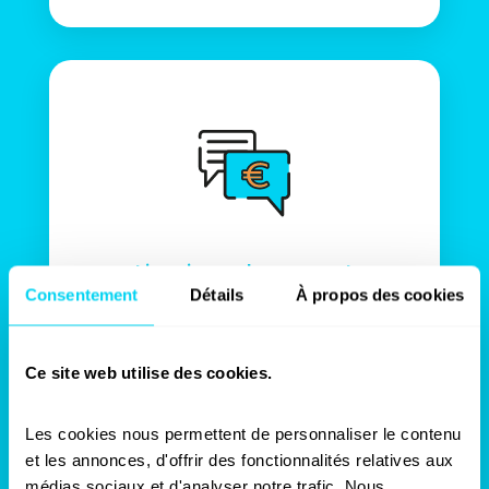
Livraison du rapport
Consentement
Détails
À propos des cookies
ÉTAPE 4
Une fois finalisé, le rapport d’état des lieux
Ce site web utilise des cookies.
avant travaux est transmis sous format
numérique. Nous conseillons nos clients
sur sa conservation et sur les démarches à
Les cookies nous permettent de personnaliser le contenu 
suivre après les travaux (contre-visite ou
et les annonces, d'offrir des fonctionnalités relatives aux 
état des lieux après chantier). Ce rapport
médias sociaux et d'analyser notre trafic. Nous 