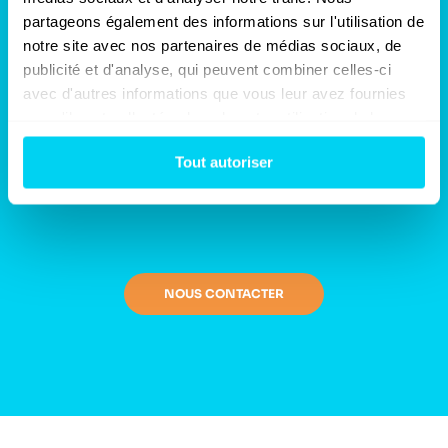
est conservé 10 ans dans notre base de
partageons également des informations sur l'utilisation de 
donnée. Sinistra reste, en plus, disponible à
tout moment pour toute clarification ou
notre site avec nos partenaires de médias sociaux, de 
actualisation du constat, garantissant ainsi
publicité et d'analyse, qui peuvent combiner celles-ci 
un suivi transparent et une sécurité
avec d'autres informations que vous leur avez fournies 
juridique durable.
ou qu'ils ont collectées lors de votre utilisation de leurs 
services.
Tout autoriser
NOUS CONTACTER