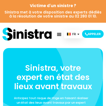
Victime d'un sinistre ?
Sinistra met à votre disposition des experts dédiés
à la résolution de votre sinistre au 02 280 01 10.
FR
APPELER
NL
Sinistra, votre
expert en état des
lieux avant travaux
Anticipez tout risque de litige en faisant réaliser
un état des lieux avant travaux par un expert