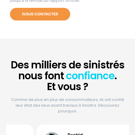
jusqu’à la remise du rapport officiel.
NOUS CONTACTER
Des
milliers
de sinistrés
nous font
confiance
.
Et vous ?
Comme de plus en plus de consommateurs, ils ont confié
leur état des lieux avant travaux à Sinistra. Découvrez
pourquoi.
Rachid