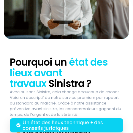
Pourquoi un
état des
lieux avant
travaux
Sinistra ?
Avec ou sans Sinistra, cela change beaucoup de choses.
Voici un descriptif de notre service premium par rapport
au standard du marché. Grâce à notre assistance
préventive avant sinistre, les consommateurs gagnent du
temps, de l’argent et de la sérénité.
Un état des lieux technique + des
conseils juridiques
Un simple rapport de constatation