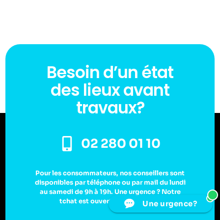
Besoin d’un état
des lieux avant
travaux?
02 280 01 10
Pour les consommateurs, nos conseillers sont
disponibles par téléphone ou par mail du lundi
au samedi de 9h à 19h. Une urgence ? Notre
1
tchat est ouvert 24h/24 et 7j/7.
Une urgence?