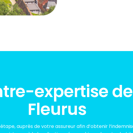
ontre-expertise d
Fleurus
tape, auprès de votre assureur afin d’obtenir l’indemnisa