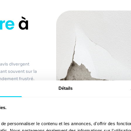
tre
à
 avis divergent
ant souvent sur la
andement frustré.
Détails
ilières &
’assurance et les
ies.
, etc : le
contre-
, son réseau, son
e personnaliser le contenu et les annonces, d'offrir des fonction
s. Dégât des eaux,
rafic. Nous partageons également des informations sur l'utilisatio