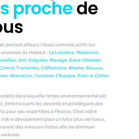
rs proche
de
ous
et partout ailleurs ! Nous sommes actifs sur
la province du Hainaut :
La Louvière
,
Mouscron
,
rcelles
,
Ath
,
Soignies
,
Manage
,
Saint-Ghislain
,
-Comte
,
Frameries
,
Colfontaine
,
Binche
,
Boussu
,
nes-Warneton
,
Fontaine-L’Eveque
,
Pont-à-Celles
ociété dans laquelle l’enjeu environnemental est
 Sinistra a pris les devants en privilégiant des
s pour ses expertises à Fleurus. C’est notre
 notre dévouement pour un futur plus vertueux,
ennent des mesures fortes afin de diminuer
 carbone.