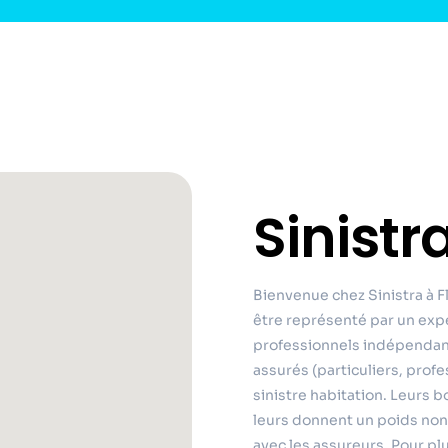
Sinistr
Bienvenue chez Sinistra à 
être représenté par un exp
professionnels indépendant
assurés (particuliers, profe
sinistre habitation. Leurs
leurs donnent un poids non-
avec les assureurs. Pour plu