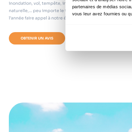
inondation, vol, tempête, incendie, vandalisme, sécheress
partenaires de médias sociaux
naturelle,… peu importe le type de sinistre, vous pouvez to
vous leur avez fournies ou qu'
l’année faire appel à notre équipe en toute confiance.
OBTENIR UN AVIS