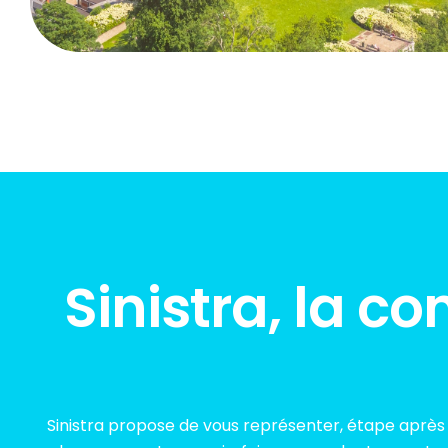
Sinistra, la c
Sinistra propose de vous représenter, étape après é