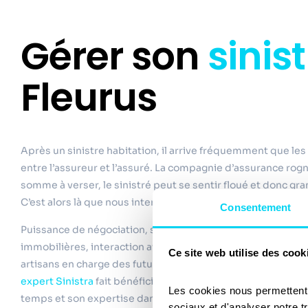
Gérer son
sinis
Fleurus
Après un sinistre habitation, il arrive fréquemment que les
entre l’assureur et l’assuré. La compagnie d’assurance rogn
somme à verser, le sinistré peut se sentir floué et donc gr
C’est alors là que nous intervenons.
Consentement
Puissance de négociation, savoir juridique, évaluations mob
immobilières, interaction avec les assureurs, les experts d
Ce site web utilise des cook
artisans en charge des futurs travaux, calcul des indemnités
expert Sinistra
fait bénéficier aux sinistrés sa compétence
Les cookies nous permettent d
temps et son expertise dans des domaines variés & pointu
sociaux et d'analyser notre t