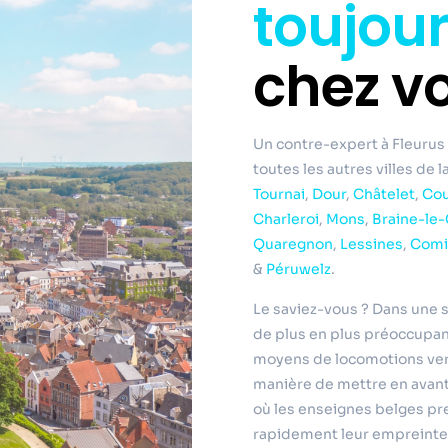
toujou
chez v
Un contre-expert à Fleurus 
toutes les autres villes de 
Tournai
,
Dour
,
Châtelet
,
Cou
Charleroi
,
Mons
,
Braine-le
Quaregnon
,
Lessines
,
Comi
&
Péruwelz
.
Le saviez-vous ? Dans une s
de plus en plus préoccupant,
moyens de locomotions vert
manière de mettre en avant
où les enseignes belges pr
rapidement leur empreinte