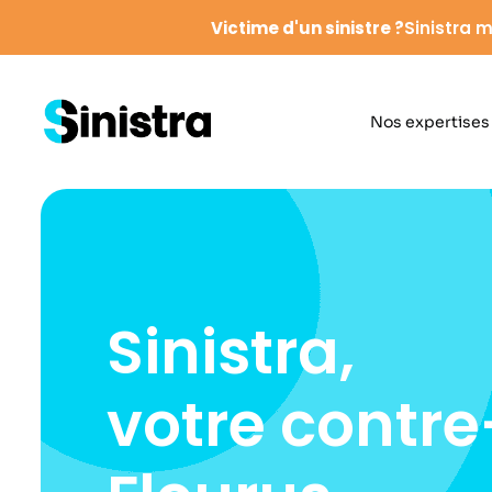
Victime d'un sinistre ?
Sinistra m
Nos expertises
Sinistra,
votre contre