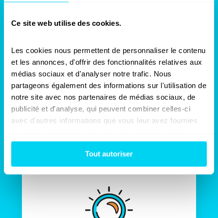
Ce site web utilise des cookies.
Gain d’argent
Les cookies nous permettent de personnaliser le contenu 
et les annonces, d'offrir des fonctionnalités relatives aux 
médias sociaux et d'analyser notre trafic. Nous 
Grâce à la présence d’un contre-expert
Sinistra dans les pourparlers
partageons également des informations sur l'utilisation de 
d’indemnisation, votre assureur se verra
notre site avec nos partenaires de médias sociaux, de 
dans l’obligation de vous proposer une
publicité et d'analyse, qui peuvent combiner celles-ci 
proposition d’indemnités sérieuse
couvrant l’ensemble de votre préjudice.
avec d'autres informations que vous leur avez fournies 
ou qu'ils ont collectées lors de votre utilisation de leurs 
services.
Tout autoriser