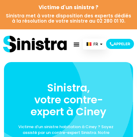
Victime d'un sinistre ?
Sinistra met à votre disposition des experts dédiés
à la résolution de votre sinistre au 02 280 01 10.
FR
APPELER
NL
Sinistra,
votre contre-
expert à Ciney
Victime d’un sinistre habitation à Ciney ? Soyez
assisté par un contre-expert Sinistra. Notre