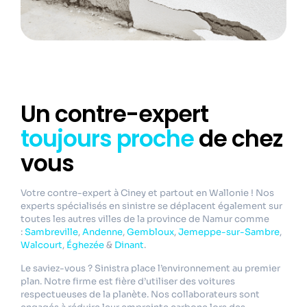
Un contre-expert
toujours proche
de chez
vous
Votre contre-expert à Ciney et partout en Wallonie ! Nos
experts spécialisés en sinistre se déplacent également sur
toutes les autres villes de la province de Namur comme
:
Sambreville
,
Andenne
,
Gembloux
,
Jemeppe-sur-Sambre
,
Walcourt
,
Éghezée
&
Dinant
.
Le saviez-vous ? Sinistra place l’environnement au premier
plan. Notre firme est fière d’utiliser des voitures
respectueuses de la planète. Nos collaborateurs sont