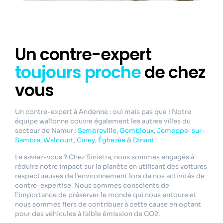
Un contre-expert
toujours proche
de chez
vous
Un contre-expert à Andenne : oui mais pas que ! Notre
équipe wallonne couvre également les autres villes du
secteur de Namur :
Sambreville
,
Gembloux
,
Jemeppe-sur-
Sambre
,
Walcourt
,
Ciney
,
Éghezée
&
Dinant
.
Le saviez-vous ? Chez Sinistra, nous sommes engagés à
réduire notre impact sur la planète en utilisant des voitures
respectueuses de l’environnement lors de nos activités de
contre-expertise. Nous sommes conscients de
l’importance de préserver le monde qui nous entoure et
nous sommes fiers de contribuer à cette cause en optant
pour des véhicules à faible émission de CO2.