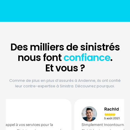
Des
milliers
de sinistrés
nous font
confiance
.
Et vous ?
Comme de plus en plus d’assurés à Andenne, ils ont confié
leur contre-expertise à Sinistra. Découvrez pourquoi.
Rachid





5 août 2021
s pour la
Simplement incontournable ! Je ne ferais plus jam