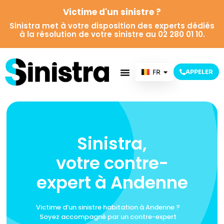
Victime d'un sinistre ?
Sinistra met à votre disposition des experts dédiés
à la résolution de votre sinistre au 02 280 01 10.
FR
APPELER
NL
Sinistra,
votre contre-
expert à Andenne
Victime d’un sinistre habitation à Andenne ?
Soyez accompagné par un contre-expert