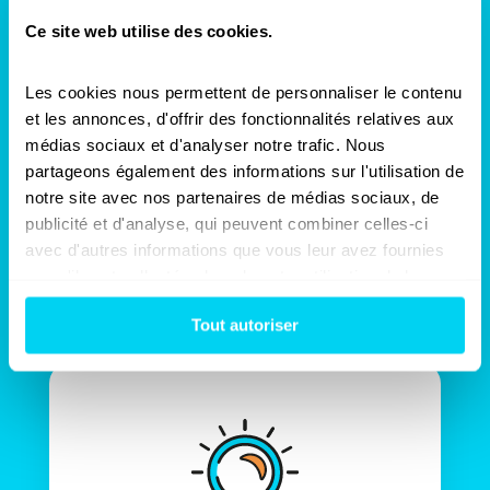
Ce site web utilise des cookies.
Les cookies nous permettent de personnaliser le contenu 
Gain d’argent
et les annonces, d'offrir des fonctionnalités relatives aux 
médias sociaux et d'analyser notre trafic. Nous 
Grâce à la présence d’un contre-expert
partageons également des informations sur l'utilisation de 
Sinistra dans les pourparlers
notre site avec nos partenaires de médias sociaux, de 
d’indemnisation, votre assureur se verra
publicité et d'analyse, qui peuvent combiner celles-ci 
dans l’obligation de vous proposer une
proposition d’indemnités sérieuse
avec d'autres informations que vous leur avez fournies 
couvrant l’ensemble de votre préjudice.
ou qu'ils ont collectées lors de votre utilisation de leurs 
services.
Tout autoriser