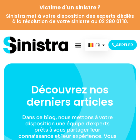
Victime d'un sinistre ?
Sinistra met à votre disposition des experts dédiés
à la résolution de votre sinistre au 02 280 01 10.
FR
APPELER
NL
Découvrez nos
derniers articles
Dans ce blog, nous mettons à votre
disposition une équipe d’experts
prêts à vous partager leur
connaissance et leur expérience. Vous