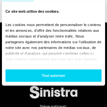
Partager le
blog en 1 seul
Ce site web utilise des cookies.
clic !
Les cookies nous permettent de personnaliser le contenu 
et les annonces, d'offrir des fonctionnalités relatives aux 
médias sociaux et d'analyser notre trafic. Nous 
partageons également des informations sur l'utilisation de 
notre site avec nos partenaires de médias sociaux, de 
Nous espérons que vous trouverez notre blog utile et
instructif, et nous vous invitons à nous contacter si
publicité et d'analyse, qui peuvent combiner celles-ci 
vous avez des questions ou des commentaires.
avec d'autres informations que vous leur avez fournies 
ou qu'ils ont collectées lors de votre utilisation de leurs 
services.
Tout autoriser
Siège national :