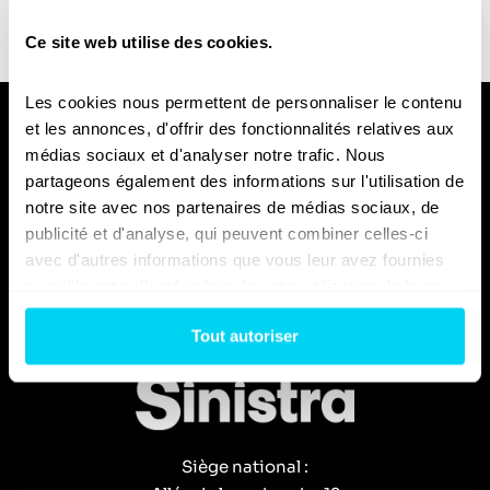
blog en 1 seul
Ce site web utilise des cookies.
clic !
Les cookies nous permettent de personnaliser le contenu 
et les annonces, d'offrir des fonctionnalités relatives aux 
médias sociaux et d'analyser notre trafic. Nous 
partageons également des informations sur l'utilisation de 
Nous espérons que vous trouverez notre blog utile et
notre site avec nos partenaires de médias sociaux, de 
instructif, et nous vous invitons à nous contacter si
publicité et d'analyse, qui peuvent combiner celles-ci 
vous avez des questions ou des commentaires.
avec d'autres informations que vous leur avez fournies 
ou qu'ils ont collectées lors de votre utilisation de leurs 
services.
Tout autoriser
Siège national :