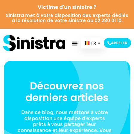
Victime d'un sinistre ?
Sinistra met à votre disposition des experts dédiés
à la résolution de votre sinistre au 02 280 01 10.
FR
APPELER
NL
Découvrez nos
derniers articles
Dans ce blog, nous mettons à votre
disposition une équipe d’experts
prêts à vous partager leur
connaissance et leur expérience. Vous