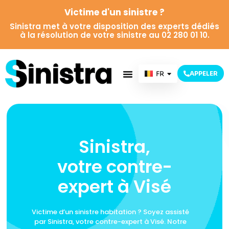
Victime d'un sinistre ?
Sinistra met à votre disposition des experts dédiés
à la résolution de votre sinistre au 02 280 01 10.
FR
APPELER
NL
Sinistra,
votre contre-
expert à Visé
Victime d’un sinistre habitation ? Soyez assisté
par Sinistra, votre contre-expert à Visé. Notre