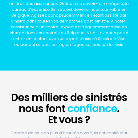
en droit des assurances. Grâce à ce savoir-faire inégalé, le
bureau d’expertise Sinistra est devenu incontournable en
Belgique. Agissez donc prudemment en étant assisté par
Sinistra dans toutes vos démarches post-sinistre. A noter :
l’assistance d’un contre-expert est fréquemment prise en
charge dans les contrats en Belgique. N’hésitez donc pas à
rentrer en contact avec un expert d’assuré Sinistra à Visé,
ou partout ailleurs en région liégeoise, pour un 1er avis.
Des
milliers
de sinistrés
nous font
confiance
.
Et vous ?
Comme de plus en plus d’assurés à Visé, ils ont confié leur