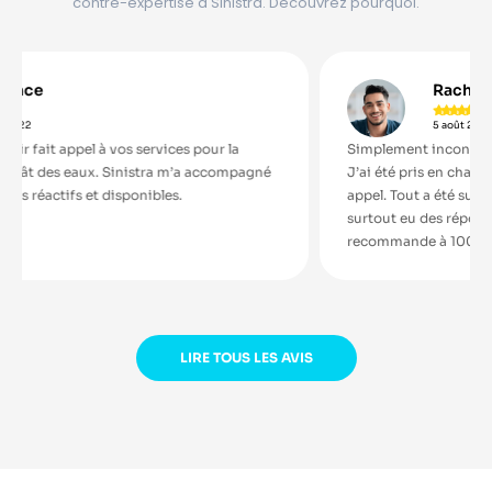
contre-expertise à Sinistra. Découvrez pourquoi.
Rachid





5 août 2021
ices pour la
Simplement incontournable ! Je ne ferais plus 
 m’a accompagné
J’ai été pris en charge sérieusement dès mon 
es.
appel. Tout a été super rapide. J’ai été conseillé 
surtout eu des réponses claires et un support fia
recommande à 100%.
LIRE TOUS LES AVIS