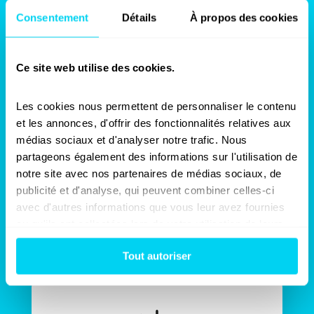
Consentement
Détails
À propos des cookies
Ce site web utilise des cookies.
Les cookies nous permettent de personnaliser le contenu 
Gain d’argent
et les annonces, d'offrir des fonctionnalités relatives aux 
médias sociaux et d'analyser notre trafic. Nous 
Grâce à la présence d’un contre-expert
partageons également des informations sur l'utilisation de 
Sinistra dans les pourparlers
notre site avec nos partenaires de médias sociaux, de 
d’indemnisation, votre assureur se verra
dans l’obligation de vous proposer une
publicité et d'analyse, qui peuvent combiner celles-ci 
proposition d’indemnités sérieuse
avec d'autres informations que vous leur avez fournies 
couvrant l’ensemble de votre préjudice.
ou qu'ils ont collectées lors de votre utilisation de leurs 
services.
Tout autoriser