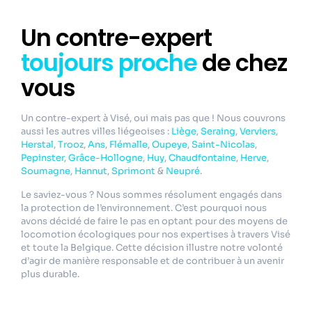
Un contre-expert
toujours proche
de chez
vous
Un contre-expert à Visé, oui mais pas que ! Nous couvrons
aussi les autres villes liégeoises :
Liège
,
Seraing
,
Verviers
,
Herstal
,
Trooz
,
Ans
,
Flémalle
,
Oupeye
,
Saint-Nicolas
,
Pepinster
,
Grâce-Hollogne
,
Huy
,
Chaudfontaine
,
Herve
,
Soumagne
,
Hannut
,
Sprimont
&
Neupré
.
Le saviez-vous ? Nous sommes résolument engagés dans
la protection de l’environnement. C’est pourquoi nous
avons décidé de faire le pas en optant pour des moyens de
locomotion écologiques pour nos expertises à travers Visé
et toute la Belgique. Cette décision illustre notre volonté
d’agir de manière responsable et de contribuer à un avenir
plus durable.