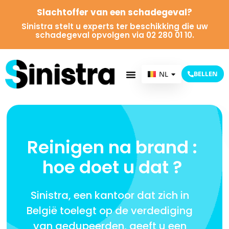
Slachtoffer van een schadegeval?
Sinistra stelt u experts ter beschikking die uw
schadegeval opvolgen via 02 280 01 10.
NL
BELLEN
FR
Reinigen na brand :
hoe doet u dat ?
Sinistra, een kantoor dat zich in
België toelegt op de verdediging
van gedupeerden, geeft u een