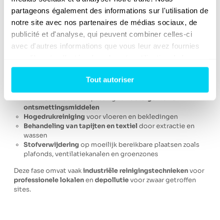
netheid en helderheid
van het glas hersteld. Dit helpt ook
partageons également des informations sur l'utilisation de 
om de
brandgeur
te verwijderen.
notre site avec nos partenaires de médias sociaux, de 
publicité et d'analyse, qui peuvent combiner celles-ci 
avec d'autres informations que vous leur avez fournies 
3.3 Decontaminatie en desinfectie van lokalen
ou qu'ils ont collectées lors de votre utilisation de leurs 
services.
Naast
zichtbare reiniging
is
desinfectie
onmisbaar om
Tout autoriser
bacteriën
en
ziektekiemen
te elimineren:
Desinfectie
door toepassing van
detergenten en
ontsmettingsmiddelen
Hogedrukreiniging
voor vloeren en bekledingen
Behandeling van tapijten en textiel
door extractie en
wassen
Stofverwijdering
op moeilijk bereikbare plaatsen zoals
plafonds, ventilatiekanalen en groenzones
Deze fase omvat vaak
industriële reinigingstechnieken
voor
professionele lokalen
en
depollutie
voor zwaar getroffen
sites.