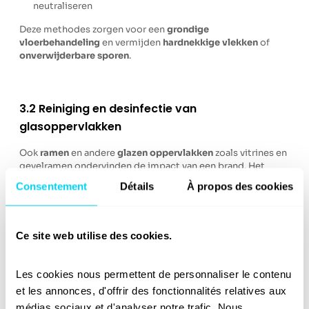
neutraliseren
Deze methodes zorgen voor een
grondige
vloerbehandeling
en vermijden
hardnekkige vlekken
of
onverwijderbare sporen
.
3.2 Reiniging en desinfectie van
glasoppervlakken
Ook
ramen
en andere
glazen oppervlakken
zoals vitrines en
gevelramen ondervinden de impact van een brand. Het
reinigen van glas
vereist specifieke
Consentement
Détails
À propos des cookies
schoonmaakproducten
,
microvezels
en geschikte
sponzen
:
Vernevelen van een reiniger en desinfectiemiddel
Ce site web utilise des cookies.
Spoelen met helder water
om resten te verwijderen
Toepassing van
glastechnieken
om een
streepvrij
resultaat
te bereiken
Les cookies nous permettent de personnaliser le contenu 
et les annonces, d'offrir des fonctionnalités relatives aux 
Door het
opzuigen van roetdeeltjes
en het
zorgvuldig
afvegen
met een schone doek of microvezel wordt de
médias sociaux et d'analyser notre trafic. Nous 