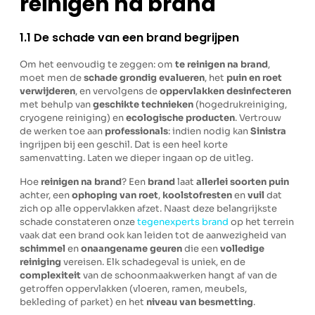
reinigen na brand
1.1 De schade van een brand begrijpen
Om het eenvoudig te zeggen: om
te reinigen na brand
,
moet men de
schade grondig evalueren
, het
puin en roet
verwijderen
, en vervolgens de
oppervlakken desinfecteren
met behulp van
geschikte technieken
(hogedrukreiniging,
cryogene reiniging) en
ecologische producten
. Vertrouw
de werken toe aan
professionals
: indien nodig kan
Sinistra
ingrijpen bij een geschil. Dat is een heel korte
samenvatting. Laten we dieper ingaan op de uitleg.
Hoe
reinigen na brand
? Een
brand
laat
allerlei soorten puin
achter, een
ophoping van roet
,
koolstofresten
en
vuil
dat
zich op alle oppervlakken afzet. Naast deze belangrijkste
schade constateren onze
tegenexperts brand
op het terrein
vaak dat een brand ook kan leiden tot de aanwezigheid van
schimmel
en
onaangename geuren
die een
volledige
reiniging
vereisen. Elk schadegeval is uniek, en de
complexiteit
van de schoonmaakwerken hangt af van de
getroffen oppervlakken (vloeren, ramen, meubels,
bekleding of parket) en het
niveau van besmetting
.