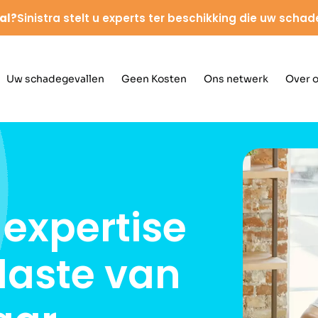
al?
Sinistra stelt u experts ter beschikking die uw schad
Uw schadegevallen
Geen Kosten
Ons netwerk
Over 
expertise
 laste van