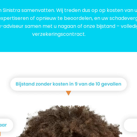
 Sinistra samenvatten. Wij treden dus op op kosten van
xpertiseren of opnieuw te beoordelen, en uw schadeverg
adviseur samen met u nagaan of onze bijstand – volledig
verzekeringscontract.