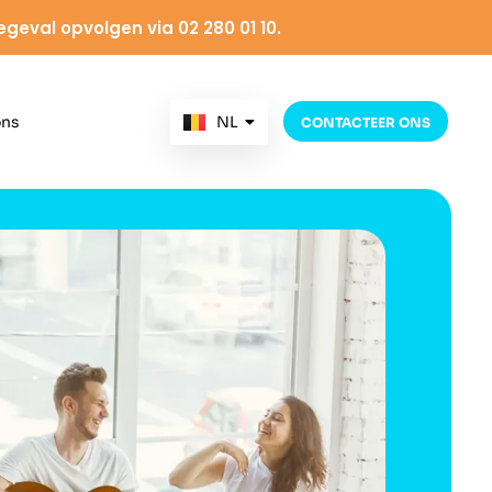
egeval opvolgen via 02 280 01 10.
NL
ons
CONTACTEER ONS
FR