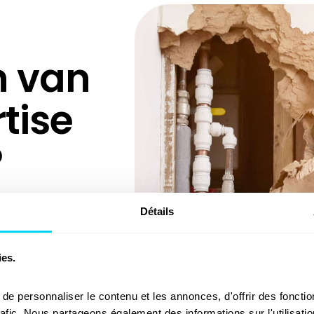
n van
tise
?
Détails
de dekking van
 Sinistra een
appij. Binnen 48
ies.
ergoeding. Indien
, doen wij u een
e personnaliser le contenu et les annonces, d'offrir des fonction
rafic. Nous partageons également des informations sur l'utilisatio