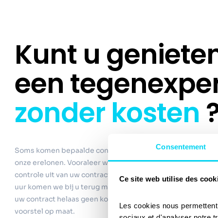
Kunt u geniete
een tegenexper
zonder kosten
Consentement
Soms komen bepaalde contracten niet in aanmerking voor 
onze erelonen. Vooraleer we met de bijstand starten, voert
controle uit van uw contracten bij uw verzekeringsmaatsch
Ce site web utilise des cook
uur komen we bij u terug met een akkoord voor de kostenv
uw contract helaas geen kosteloze tegenexpertise voorziet
Les cookies nous permettent d
voorstel op maat.
sociaux et d'analyser notre t