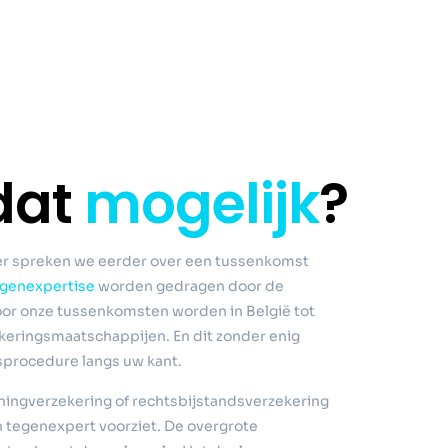
dat
mogelijk
?
ier spreken we eerder over een tussenkomst
genexpertise
worden gedragen door de
oor onze tussenkomsten worden in België tot
eringsmaatschappijen. En dit zonder enig
sprocedure langs uw kant.
ningverzekering of rechtsbijstandsverzekering
 tegenexpert voorziet. De overgrote