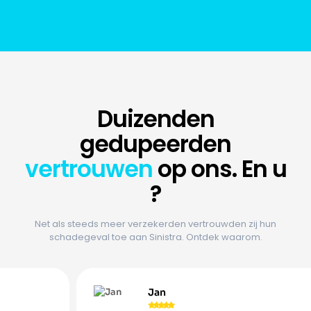
Duizenden
gedupeerden
vertrouwen
op ons. En u
?
Net als steeds meer verzekerden vertrouwden zij hun
schadegeval toe aan Sinistra. Ontdek waarom.
Jan




