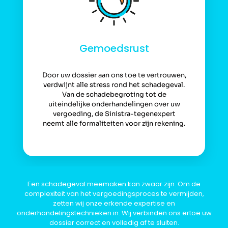
Gemoedsrust
Door uw dossier aan ons toe te vertrouwen,
verdwijnt alle stress rond het schadegeval.
Van de schadebegroting tot de
uiteindelijke onderhandelingen over uw
vergoeding, de Sinistra-tegenexpert
neemt alle formaliteiten voor zijn rekening.
Een schadegeval meemaken kan zwaar zijn. Om de
complexiteit van het vergoedingsproces te vermijden,
zetten wij onze erkende expertise en
onderhandelingstechnieken in. Wij verbinden ons ertoe uw
dossier correct en volledig af te sluiten.