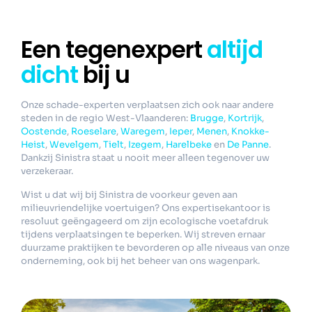
Een tegenexpert
altijd
dicht
bij u
Onze schade-experten verplaatsen zich ook naar andere
steden in de regio West-Vlaanderen:
Brugge
,
Kortrijk
,
Oostende
,
Roeselare
,
Waregem
,
Ieper
,
Menen
,
Knokke-
Heist
,
Wevelgem
,
Tielt
,
Izegem
,
Harelbeke
en
De Panne
.
Dankzij Sinistra staat u nooit meer alleen tegenover uw
verzekeraar.
Wist u dat wij bij Sinistra de voorkeur geven aan
milieuvriendelijke voertuigen? Ons expertisekantoor is
resoluut geëngageerd om zijn ecologische voetafdruk
tijdens verplaatsingen te beperken. Wij streven ernaar
duurzame praktijken te bevorderen op alle niveaus van onze
onderneming, ook bij het beheer van ons wagenpark.