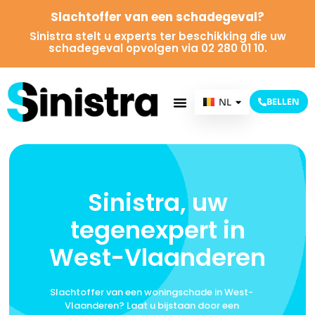
Slachtoffer van een schadegeval?
Sinistra stelt u experts ter beschikking die uw
schadegeval opvolgen via 02 280 01 10.
NL
BELLEN
FR
Sinistra, uw
tegenexpert in
West-Vlaanderen
Slachtoffer van een woningschade in West-
Vlaanderen? Laat u bijstaan door een