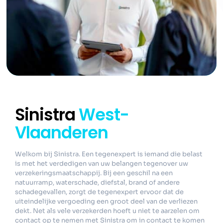
Sinistra
West-
Vlaanderen
Welkom bij Sinistra. Een tegenexpert is iemand die belast
is met het verdedigen van uw belangen tegenover uw
verzekeringsmaatschappij. Bij een geschil na een
natuurramp, waterschade, diefstal, brand of andere
schadegevallen, zorgt de tegenexpert ervoor dat de
uiteindelijke vergoeding een groot deel van de verliezen
dekt. Net als vele verzekerden hoeft u niet te aarzelen om
contact op te nemen met Sinistra om in contact te komen