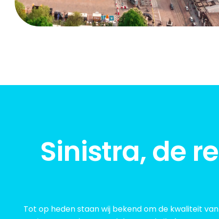
Sinistra, de r
Tot op heden staan wij bekend om de kwaliteit van 