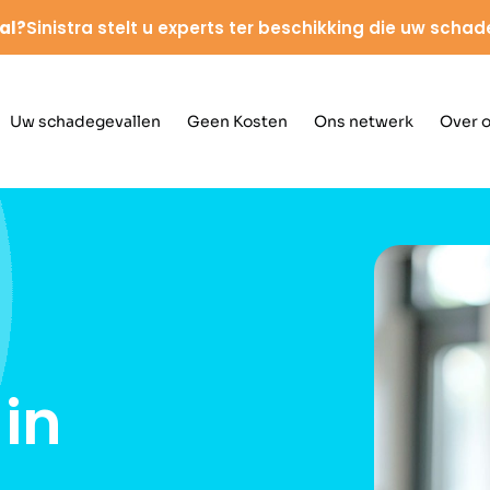
al?
Sinistra stelt u experts ter beschikking die uw schad
Uw schadegevallen
Geen Kosten
Ons netwerk
Over 
in