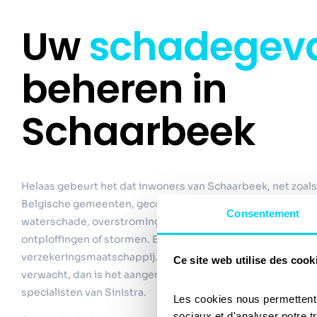
Uw
schadegev
beheren in
Schaarbeek
Helaas gebeurt het dat inwoners van Schaarbeek, net zoals
Belgische gemeenten, geconfronteerd worden met schade
Consentement
waterschade, overstromingen, inbraken, branden, natuur
ontploffingen of stormen. Eerste reflex: het schadegeval a
verzekeringsmaatschappij. Mocht uw vergoeding niet verl
Ce site web utilise des cook
verwacht, dan is het aangeraden een tegenexpert in te sch
specialisten van Sinistra.
Les cookies nous permettent d
sociaux et d'analyser notre t