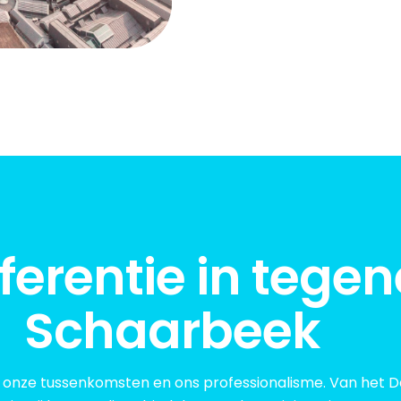
eferentie in tegen
Schaarbeek
onze tussenkomsten en ons professionalisme. Van het Dail