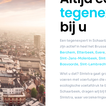
tegene
bij u
Een tegenexpert in Schaarb
zijn actief in heel het Brus
Berchem
,
Etterbeek
,
Evere
Sint-Jans-Molenbeek
,
Sint
Bosvoorde
,
Sint-Lambrec
Wist u dat? Sinistra gaat gr
voeren met voertuigen die 
ecologische voetafdruk te 
Schaarbeek, dragen wij bij 
Sinistra, waar verzekerings