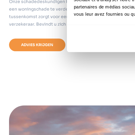
Onze schadedeskundigen hebben als doel de belangen van 
partenaires de médias sociaux
een woningschade te verdedigen via een duidelijk uitgewe
vous leur avez fournies ou qu'
tussenkomst zorgt voor een evenwichtige machtsverhoudi
verzekeraar. Bevindt u zich in deze situatie? Laten we erove
ADVIES KRIJGEN