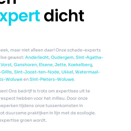
xpert
dicht
eek, maar niet alleen daar! Onze schade-experts
selse gewest:
Anderlecht
,
Oudergem
,
Sint-Agatha-
,
Vorst
,
Ganshoren
,
Elsene
,
Jette
,
Koekelberg
,
-Gillis
,
Sint-Joost-ten-Node
,
Ukkel
,
Watermaal-
hts-Woluwe
en
Sint-Pieters-Woluwe
.
oen! Ons bedrijf is trots om expertises uit te
respect hebben voor het milieu. Door onze
beperken tijdens onze tussenkomsten in
tot duurzame praktijken in lijn met de ecologie.
­expertise groen wordt.