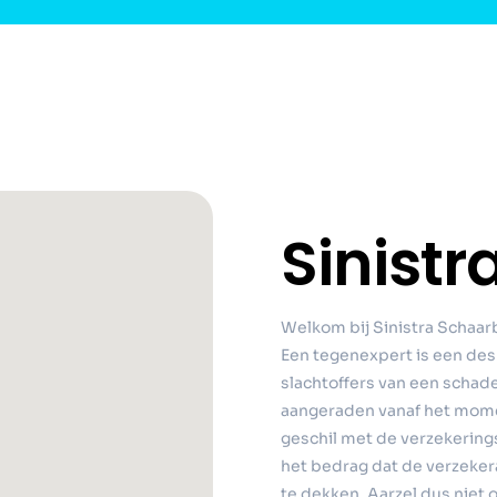
Sinistr
Welkom bij Sinistra Schaar
Een tegenexpert is een des
slachtoffers van een scha
aangeraden vanaf het momen
geschil met de verzekering
het bedrag dat de verzekera
te dekken. Aarzel dus niet