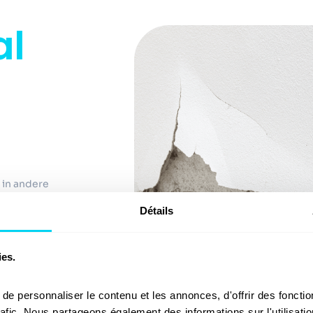
al
 in andere
gevallen zoals
Détails
rampen,
angeven bij de
open zoals
ies.
akelen, zoals de
e personnaliser le contenu et les annonces, d'offrir des fonction
rafic. Nous partageons également des informations sur l'utilisatio