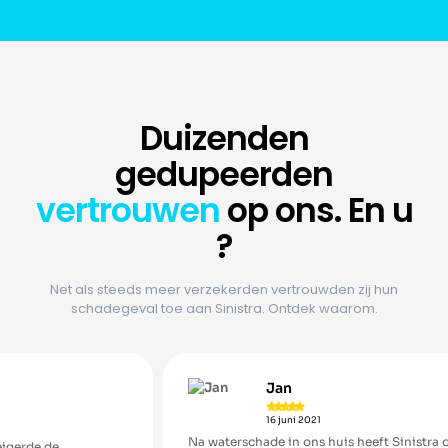
Duizenden
gedupeerden
vertrouwen
op ons. En u
?
Net als steeds meer verzekerden vertrouwden zij hun
schadegeval toe aan Sinistra. Ontdek waarom.
Jan





16 juni 2021
Na waterschade in ons huis heeft Sinistra ons dossier met