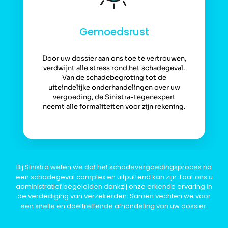
Gemoedsrust
Door uw dossier aan ons toe te vertrouwen,
verdwijnt alle stress rond het schadegeval.
Van de schadebegroting tot de
uiteindelijke onderhandelingen over uw
vergoeding, de Sinistra-tegenexpert
neemt alle formaliteiten voor zijn rekening.
Bij Sinistra weten we dat het schadevergoedingsproces na
een schadegeval complex en uitputtend kan zijn. Laat ons u
administratief begeleiden dankzij onze erkende ervaring in
de verdediging van verzekerden. Samen vechten we voor
een snelle en doeltreffende afhandeling van uw dossier.