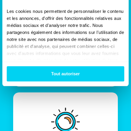
Les cookies nous permettent de personnaliser le contenu 
Geldwinst
et les annonces, d'offrir des fonctionnalités relatives aux 
médias sociaux et d'analyser notre trafic. Nous 
partageons également des informations sur l'utilisation de 
Door de aanwezigheid van een Sinistra-
notre site avec nos partenaires de médias sociaux, de 
tegenexpert tijdens de
schadebesprekingen zal uw verzekeraar
publicité et d'analyse, qui peuvent combiner celles-ci 
verplicht zijn om een ernstige
avec d'autres informations que vous leur avez fournies 
schadevergoeding voor te stellen die uw
ou qu'ils ont collectées lors de votre utilisation de leurs 
volledige schade dekt.
services.
Tout autoriser