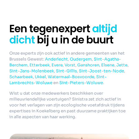
Een tegenexpert
altijd
dicht
bij u in de buurt
Onze experts zijn ook actief in andere gemeenten van het
Brussels Gewest:
Anderlecht
,
Oudergem
,
Sint-Agatha-
Berchem
,
Etterbeek
,
Evere
,
Vorst
,
Ganshoren
,
Elsene
,
Jette
,
Sint-Jans-Molenbeek
,
Sint-Gillis
,
Sint-Joost-ten-Node
,
Schaarbeek
,
Ukkel
,
Watermaal-Bosvoorde
,
Sint-
Lambrechts-Woluwe
en
Sint-Pieters-Woluwe
.
Wist u dat onze medewerkers beschikken over
milieuvriendelijke voertuigen? Sinistra zet zich actief in
voor het verlagen van zijn ecologische voetafdruk tijdens
expertises in Koekelberg en past duurzame praktijken toe
in alle aspecten van haar werking.