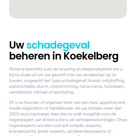
Uw
schadegeval
beheren in Koekelberg
Sinistra beschikt over de ervaring en deskundigheid om u
bij te staan of om uw geschil met uw verzekeraar op te
lossen, ongeacht het type schadegeval: brand, ontploffing,
waterschade, storm, overstroming, natuurramp, huiszwam,
vandalisme, inbraak of aanrijding.
Of u nu huurder of eigenaar bent van een huis, appartement,
mede-eigendom of handelszaak: als uw schade meer dan
2500 euro bedraagt, kies dan zo snel mogelijk voor de
tegenexpert van Sinistra die u zal vertegenwoordigen. Onze
tegenexperts worden ook wel schade-experts,
brandexperts, privé-experts, verzekerdenexperts of