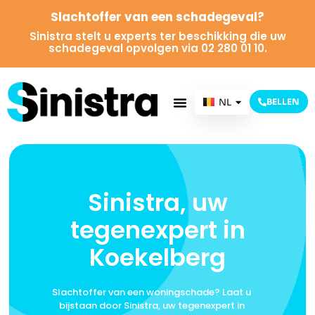
Slachtoffer van een schadegeval?
Sinistra stelt u experts ter beschikking die uw
schadegeval opvolgen via 02 280 01 10.
NL
BELLEN
FR
Sinistra, uw
tegenexpert in
Koekelberg
Slachtoffer van een woningschade? Laat u
bijstaan door Sinistra, uw tegenexpert in