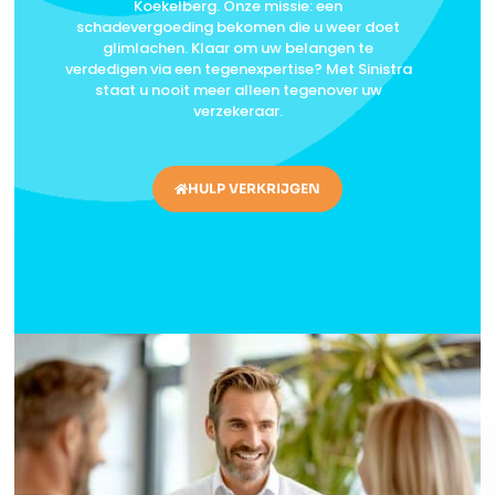
Koekelberg. Onze missie: een
schadevergoeding bekomen die u weer doet
glimlachen. Klaar om uw belangen te
verdedigen via een tegenexpertise? Met Sinistra
staat u nooit meer alleen tegenover uw
verzekeraar.
HULP VERKRIJGEN