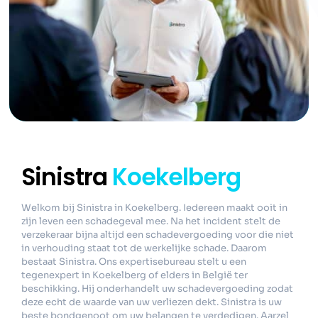
Sinistra
Koekelberg
Welkom bij Sinistra in Koekelberg. Iedereen maakt ooit in
zijn leven een schadegeval mee. Na het incident stelt de
verzekeraar bijna altijd een schadevergoeding voor die niet
in verhouding staat tot de werkelijke schade. Daarom
bestaat Sinistra. Ons expertisebureau stelt u een
tegenexpert in Koekelberg of elders in België ter
beschikking. Hij onderhandelt uw schadevergoeding zodat
deze echt de waarde van uw verliezen dekt. Sinistra is uw
beste bondgenoot om uw belangen te verdedigen. Aarzel