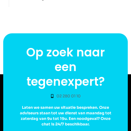
Op zoek naar
een
tegenexpert?
02 280 01 10
Laten we samen uw situatie bespreken. Onze
adviseurs staan tot uw dienst van maandag tot
zaterdag van 9u tot 19u. Een noodgeval? Onze
chat is 24/7 beschikbaar.