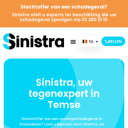
Slachtoffer van een schadegeval?
Sinistra stelt u experts ter beschikking die uw
schadegeval opvolgen via 02 280 01 10.
NL
BELLEN
FR
Sinistra, uw
tegenexpert in
Temse
Slachtoffer van een woningschadegeval in
Vlaanderen? Laat u bijstaan door Sinistra, uw