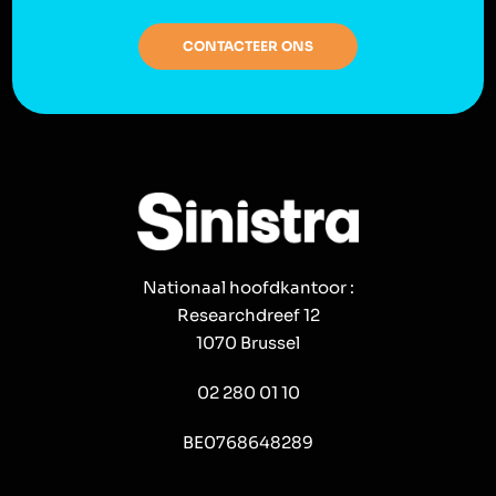
CONTACTEER ONS
Nationaal hoofdkantoor :
Researchdreef 12
1070 Brussel
02 280 01 10
BE0768648289