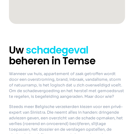
Uw
schadegeval
beheren in Temse
Wanneer uw huis, appartement of zaak getroffen wordt
door een overstroming, brand, inbraak, vandalisme, storm
of natuurramp, is het logisch dat u zich overweldigd voelt.
Om de schadevergoeding en het herstel met gemoedsrust
te regelen, is begeleiding aangeraden. Maar door wie?
Steeds meer Belgische verzekerden kiezen voor een privé-
expert van Sinistra. Die neemt alles in handen: dringende
adviezen geven, een overzicht van de schade opmaken, het
verlies (roerend en onroerend) becijferen, slijtage
toepassen, het dossier en de verslagen opstellen, de