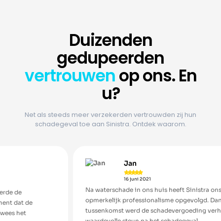
Duizenden
gedupeerden
vertrouwen
op ons. En
u?
Net als steeds meer verzekerden vertrouwden zij hun
schadegeval toe aan Sinistra. Ontdek waarom.
Jan





16 juni 2021
Na waterschade in ons huis heeft Sinistra ons dossier met
opmerkelijk professionalisme opgevolgd. Dankzij hun
tussenkomst werd de schadevergoeding verhoogd. Een
waardevolle steun na het schadegeval.