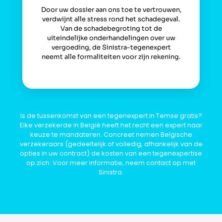
Door uw dossier aan ons toe te vertrouwen,
verdwijnt alle stress rond het schadegeval.
Van de schadebegroting tot de
uiteindelijke onderhandelingen over uw
vergoeding, de Sinistra-tegenexpert
neemt alle formaliteiten voor zijn rekening.
Is de tussenkomst van een tegenexpert in Temse gratis?
Elke verzekerde in België heeft het recht een expert naar
keuze te mandateren. Concreet nemen Belgische
verzekeraars (gedeeltelijk of volledig, afhankelijk van de
opties in uw contract) de kosten van een tegenexpertise
op zich. Voor meer informatie, neem contact op met
Sinistra.