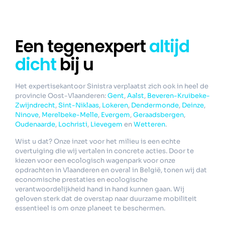
Een tegenexpert
altijd
dicht
bij u
Het expertisekantoor Sinistra verplaatst zich ook in heel de
provincie Oost-Vlaanderen:
Gent
,
Aalst
,
Beveren-Kruibeke-
Zwijndrecht
,
Sint-Niklaas
,
Lokeren
,
Dendermonde
,
Deinze
,
Ninove
,
Merelbeke-Melle
,
Evergem
,
Geraadsbergen
,
Oudenaarde
,
Lochristi
,
Lievegem
en
Wetteren
.
Wist u dat? Onze inzet voor het milieu is een echte
overtuiging die wij vertalen in concrete acties. Door te
kiezen voor een ecologisch wagenpark voor onze
opdrachten in Vlaanderen en overal in België, tonen wij dat
economische prestaties en ecologische
verantwoordelijkheid hand in hand kunnen gaan. Wij
geloven sterk dat de overstap naar duurzame mobiliteit
essentieel is om onze planeet te beschermen.