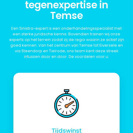
tegenexpertise in
Temse
Een Sinistra-expert is een onderhandelingsspecialist met
een sterke juridische kennis. Bovendien trainen wij onze
experts op het terrein zodat zij de regio waarin ze actief zijn
goed kennen. Van het centrum van Temse tot Elversele en
via Steendorp en Tielrode, ons team kent deze streek
intussen door en door. De voordelen voor u:
Tijdswinst