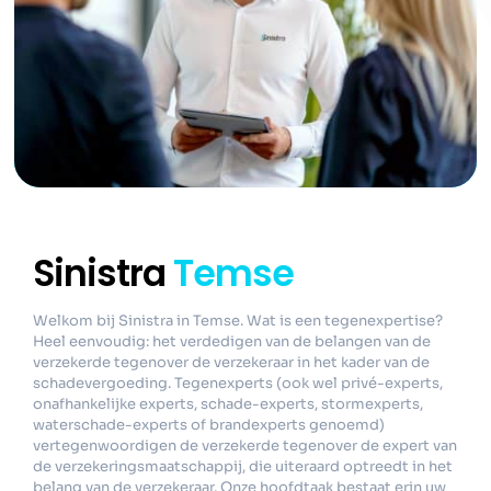
Sinistra
Temse
Welkom bij Sinistra in Temse. Wat is een tegenexpertise?
Heel eenvoudig: het verdedigen van de belangen van de
verzekerde tegenover de verzekeraar in het kader van de
schadevergoeding. Tegenexperts (ook wel privé-experts,
onafhankelijke experts, schade-experts, stormexperts,
waterschade-experts of brandexperts genoemd)
vertegenwoordigen de verzekerde tegenover de expert van
de verzekeringsmaatschappij, die uiteraard optreedt in het
belang van de verzekeraar. Onze hoofdtaak bestaat erin uw