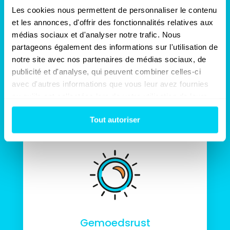
Les cookies nous permettent de personnaliser le contenu 
Door de aanwezigheid van een Sinistra-
et les annonces, d'offrir des fonctionnalités relatives aux 
tegenexpert tijdens de
médias sociaux et d'analyser notre trafic. Nous 
schadebesprekingen zal uw verzekeraar
partageons également des informations sur l'utilisation de 
verplicht zijn om een ernstige
notre site avec nos partenaires de médias sociaux, de 
schadevergoeding voor te stellen die uw
volledige schade dekt.
publicité et d'analyse, qui peuvent combiner celles-ci 
avec d'autres informations que vous leur avez fournies 
ou qu'ils ont collectées lors de votre utilisation de leurs 
services.
Tout autoriser
Gemoedsrust