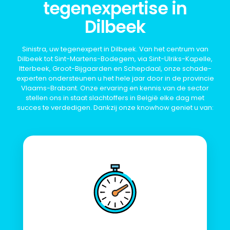
tegenexpertise in
Dilbeek
Sinistra, uw tegenexpert in Dilbeek. Van het centrum van
Dilbeek tot Sint-Martens-Bodegem, via Sint-Ulriks-Kapelle,
Itterbeek, Groot-Bijgaarden en Schepdaal, onze schade-
experten ondersteunen u het hele jaar door in de provincie
Vlaams-Brabant. Onze ervaring en kennis van de sector
stellen ons in staat slachtoffers in België elke dag met
succes te verdedigen. Dankzij onze knowhow geniet u van: