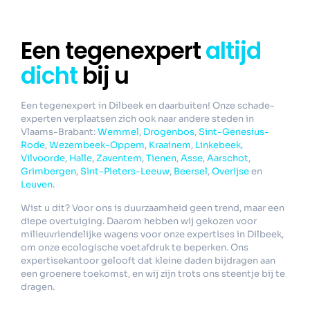
Een tegenexpert
altijd
dicht
bij u
Een tegenexpert in Dilbeek en daarbuiten! Onze schade-
experten verplaatsen zich ook naar andere steden in
Vlaams-Brabant:
Wemmel
,
Drogenbos
,
Sint-Genesius-
Rode
,
Wezembeek-Oppem
,
Kraainem
,
Linkebeek
,
Vilvoorde
,
Halle
,
Zaventem
,
Tienen
,
Asse
,
Aarschot
,
Grimbergen
,
Sint-Pieters-Leeuw
,
Beersel
,
Overijse
en
Leuven
.
Wist u dit? Voor ons is duurzaamheid geen trend, maar een
diepe overtuiging. Daarom hebben wij gekozen voor
milieuvriendelijke wagens voor onze expertises in Dilbeek,
om onze ecologische voetafdruk te beperken. Ons
expertisekantoor gelooft dat kleine daden bijdragen aan
een groenere toekomst, en wij zijn trots ons steentje bij te
dragen.