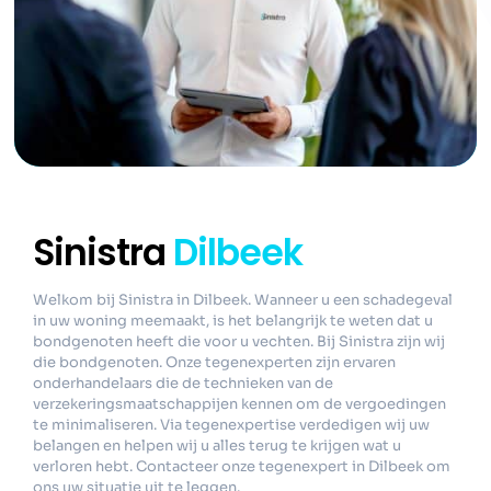
Sinistra
Dilbeek
Welkom bij Sinistra in Dilbeek. Wanneer u een schadegeval
in uw woning meemaakt, is het belangrijk te weten dat u
bondgenoten heeft die voor u vechten. Bij Sinistra zijn wij
die bondgenoten. Onze tegenexperten zijn ervaren
onderhandelaars die de technieken van de
verzekeringsmaatschappijen kennen om de vergoedingen
te minimaliseren. Via tegenexpertise verdedigen wij uw
belangen en helpen wij u alles terug te krijgen wat u
verloren hebt. Contacteer onze tegenexpert in Dilbeek om
ons uw situatie uit te leggen.