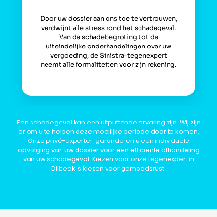
Door uw dossier aan ons toe te vertrouwen,
verdwijnt alle stress rond het schadegeval.
Van de schadebegroting tot de
uiteindelijke onderhandelingen over uw
vergoeding, de Sinistra-tegenexpert
neemt alle formaliteiten voor zijn rekening.
Een schadegeval kan een uitputtende ervaring zijn. Wij zijn
er om u te helpen deze moeilijke periode door te komen.
Onze privé-experten garanderen u een individuele
opvolging van uw dossier voor een efficiënte afhandeling
van uw schadegeval. Kiezen voor onze tegenexpert in
Dilbeek is kiezen voor gemoedsrust.