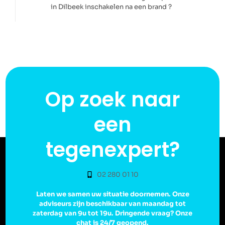
in Dilbeek inschakelen na een brand ?
Op zoek naar
een
tegenexpert?
02 280 01 10
Laten we samen uw situatie doornemen. Onze
adviseurs zijn beschikbaar van maandag tot
zaterdag van 9u tot 19u. Dringende vraag? Onze
chat is 24/7 geopend.