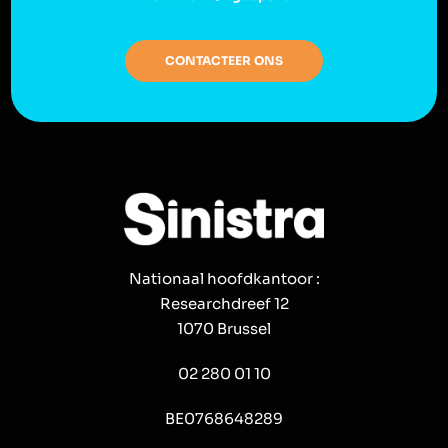
CONTACTEER ONS
Nationaal hoofdkantoor :
Researchdreef 12
1070 Brussel
02 280 01 10
BE0768648289