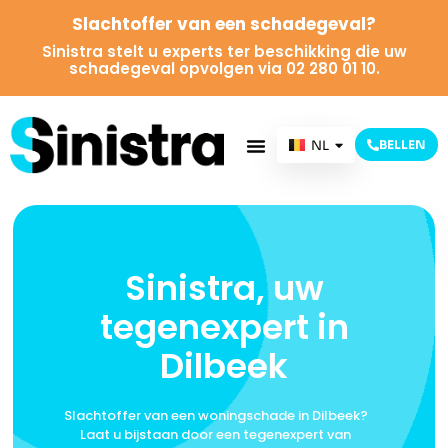
Slachtoffer van een schadegeval?
Sinistra stelt u experts ter beschikking die uw
schadegeval opvolgen via 02 280 01 10.
NL
BELLEN
FR
Sinistra, uw
tegenexpert in
Dilbeek
Slachtoffer van een woningschade in Dilbeek?
Laat u bijstaan door een tegenexpert van