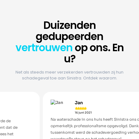
Duizenden
gedupeerden
vertrouwen
op ons. En
u?
Net als steeds meer verzekerden vertrouwden zij hun
schadegeval toe aan Sinistra. Ontdek waarom.
Jan





16 juni 2021
Na waterschade in ons huis heeft Sinistra ons dossier met
opmerkelijk professionalisme opgevolgd. Dankzij hun
tussenkomst werd de schadevergoeding verhoogd. Een
waardevolle steun na het schadegeval.